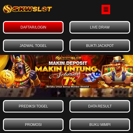
Skip
Menu
to
content
DAFTAR/LOGIN
LIVE DRAW
JADWAL TOGEL
BUKTI JACKPOT
PREDIKSI TOGEL
DATA RESULT
PROMOSI
BUKU MIMPI